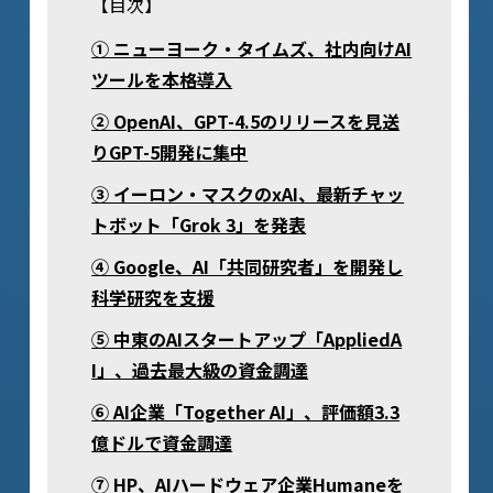
【目次】
① ニューヨーク・タイムズ、社内向けAI
ツールを本格導入
② OpenAI、GPT-4.5のリリースを見送
りGPT-5開発に集中
③ イーロン・マスクのxAI、最新チャッ
トボット「Grok 3」を発表
④ Google、AI「共同研究者」を開発し
科学研究を支援
⑤ 中東のAIスタートアップ「AppliedA
I」、過去最大級の資金調達
⑥ AI企業「Together AI」、評価額3.3
億ドルで資金調達
⑦ HP、AIハードウェア企業Humaneを