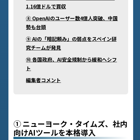
1.16億ドルで買収
⑧ OpenAIのユーザー数4億人突破、中国
勢も台頭
⑨ AIの「暗記頼み」の弱点をスペイン研
究チームが発見
⑩ 各国政府、AI安全規制から緩和へシフ
ト
編集者コメント
① ニューヨーク・タイムズ、社内
向けAIツールを本格導入