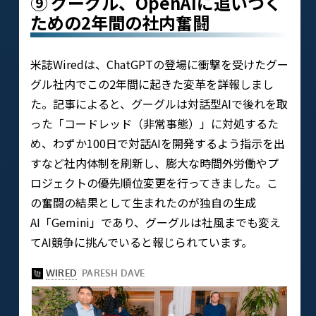
⑨ グーグル、OpenAIに追いつく
ための2年間の社内奮闘
米誌Wiredは、ChatGPTの登場に衝撃を受けたグー
グル社内でこの2年間に起きた変革を詳報しまし
た。記事によると、グーグルは対話型AIで後れを取
った「コードレッド（非常事態）」に対処するた
め、わずか100日で対話AIを開発するよう指示を出
すなど社内体制を刷新し、膨大な時間外労働やプ
ロジェクトの優先順位変更を行ってきました​。こ
の奮闘の結果として生まれたのが独自の生成
AI「Gemini」であり、グーグルは社風までも変え
てAI競争に挑んでいると報じられています。