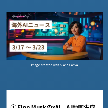
Image created with AI and Canva
① Elon MuskのxAI、AI動画生成