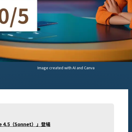
Image created with AI and Canva
e 4.5（Sonnet）」登場