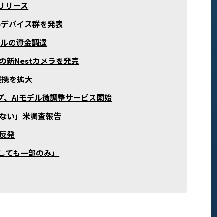
をリリース
choデバイス群を発表
億ドルの資金調達
対応の新Nestカメラを発売
戦略提携を拡大
ップ、AIモデル微調整サービス開始
いない」米調査報告
猛反発
実現しても一部のみ」