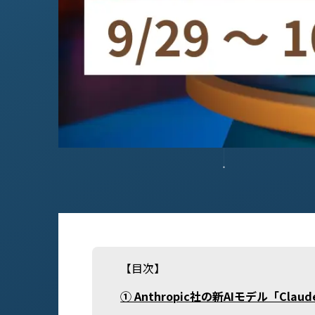
【目次】
① Anthropic社の新AIモデル「Claud