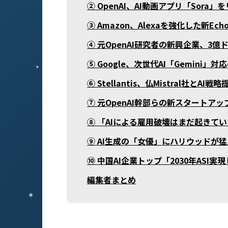
② OpenAI、AI動画アプリ「Sora」
③ Amazon、Alexaを強化した新E
④ 元OpenAI研究者の新興企業、3
⑤ Google、次世代AI「Gemini」
⑥ Stellantis、仏Mistral社とAI
⑦ 元OpenAI幹部らの新スタートア
⑧ 「AIによる雇用破壊はまだ起きて
⑨ AI生成の「女優」にハリウッドが
⑩ 中国AI企業トップ「2030年ASI
‍編集者まとめ