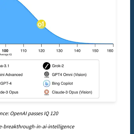
nce: OpenAI passes IQ 120
breakthrough-in-ai-intelligence