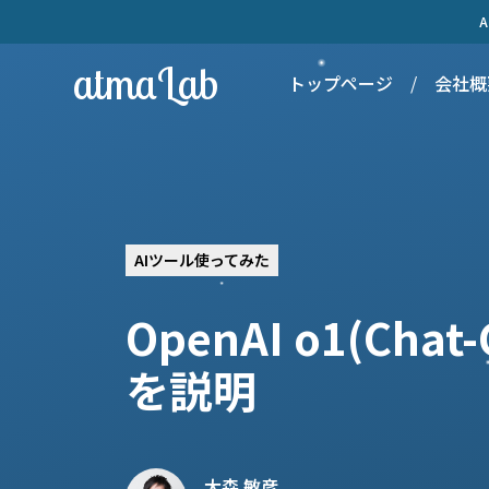
atmaLab
トップページ
/
会社概
AIツール使ってみた
OpenAI o1(C
を説明
大森 敏彦