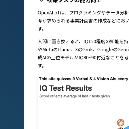
OpenAI o1は、プログラミングやデー
考が求められる事業計画書の作成などにおいて、
す。
人間に置き換えると、IQ120程度の知能を持っ
やMetaのLlama、XのGrok、GoogleのG
成AIの上位モデルがIQ80~90付近なこ
す。