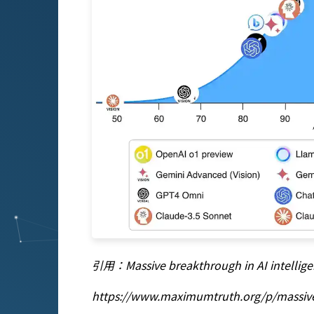
引用：Massive breakthrough in AI intellige
https://www.maximumtruth.org/p/massive-