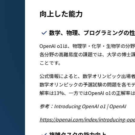
向上した能力
数学、物理、プログラミングの性
OpenAI o1は、物理学・化学・生物学
各分野の高難易度の課題では、大学の博士
ことです。
公式情報によると、数学オリンピック出場
数学オリンピックの予選試験の問題を各モデルに
解率は13%、一方ではOpenAI o1の正
参考：Introducing OpenAI o1 | OpenAI
https://openai.com/index/introducing-op
複雑タスクの能力向上