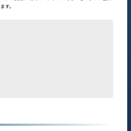
します。
？