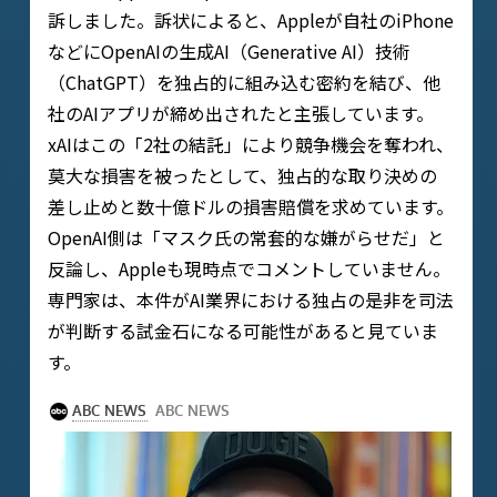
訴しました。訴状によると、Appleが自社のiPhone
などにOpenAIの生成AI（Generative AI）技術
（ChatGPT）を独占的に組み込む密約を結び、他
社のAIアプリが締め出されたと主張しています。
xAIはこの「2社の結託」により競争機会を奪われ、
莫大な損害を被ったとして、独占的な取り決めの
差し止めと数十億ドルの損害賠償を求めています。
OpenAI側は「マスク氏の常套的な嫌がらせだ」と
反論し、Appleも現時点でコメントしていません。
専門家は、本件がAI業界における独占の是非を司法
が判断する試金石になる可能性があると見ていま
す。