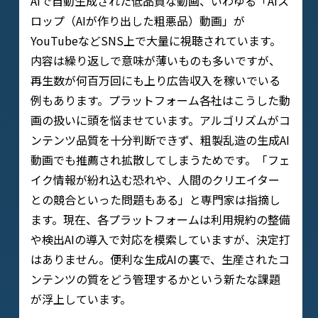
AIで自動生成された低品質な動画、いわゆる「AIス
ロップ（AIが作り出した粗悪品）動画」が
YouTubeなどSNS上で大量に視聴されています。
内容は繰り返しで意味が薄いものも多いですが、
再生数が何百万回にも上り広告収入を稼いでいる
例もあります。プラットフォーム各社はこうした動
画の扱いに頭を悩ませています。アルゴリズムがコ
ンテンツ品質を十分判断できず、粗製乱造の生成AI
動画でも推薦され拡散してしまうためです。「フェ
イク情報が紛れ込む恐れや、人間のクリエイター
との競合といった問題もある」と専門家は指摘し
ます。現在、各プラットフォームは利用規約の整備
や検出AIの導入で対応を模索していますが、決定打
はありません。便利な生成AIの裏で、生産されたコ
ンテンツの質をどう管理するかという新たな課題
が浮上しています。