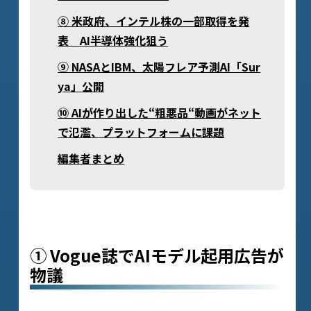
⑧ 米政府、インテル株の一部取得を発
表 AI半導体強化狙う
⑨ NASAとIBM、太陽フレア予測AI「Sur
ya」公開
⑩ AIが作り出した“粗悪品“動画がネット
で氾濫、プラットフォームに課題
‍編集者まとめ
① Vogue誌でAIモデル起用広告が
物議