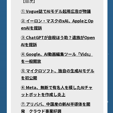
【目次】
① Vogue誌でAIモデル起用広告が物議
② イーロン・マスクのxAI、AppleとOp
enAIを提訴
③ ChatGPTが自殺ほう助？遺族がOpen
AIを提訴
④ Google、AI動画編集ツール「Vids」
を一般開放
⑤ マイクロソフト、独自の生成AIモデル
を初公開
⑥ Meta、無断で有名人を模したAIチャ
ットボットを作成し炎上
⑦ アリババ、中国産の新AI半導体を開
発 クラウド事業好調