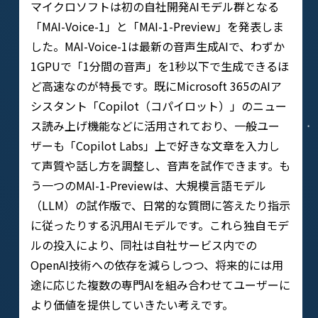
マイクロソフトは初の自社開発AIモデル群となる
「MAI-Voice-1」と「MAI-1-Preview」を発表しま
した。MAI-Voice-1は最新の音声生成AIで、わずか
1GPUで「1分間の音声」を1秒以下で生成できるほ
ど高速なのが特長です。既にMicrosoft 365のAIア
シスタント「Copilot（コパイロット）」のニュー
ス読み上げ機能などに活用されており、一般ユー
ザーも「Copilot Labs」上で好きな文章を入力し
て声質や話し方を調整し、音声を試作できます。も
う一つのMAI-1-Previewは、大規模言語モデル
（LLM）の試作版で、日常的な質問に答えたり指示
に従ったりする汎用AIモデルです。これら独自モデ
ルの投入により、同社は自社サービス内での
OpenAI技術への依存を減らしつつ、将来的には用
途に応じた複数の専門AIを組み合わせてユーザーに
より価値を提供していきたい考えです。